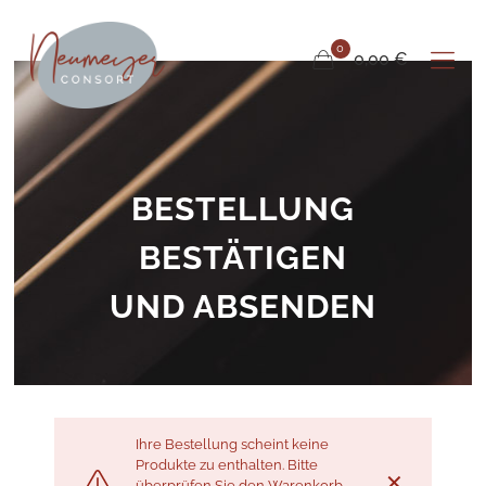
0
0,00 €
BESTELLUNG
BESTÄTIGEN
UND ABSENDEN
Ihre Bestellung scheint keine
Produkte zu enthalten. Bitte
✕
überprüfen Sie den
Warenkorb
.