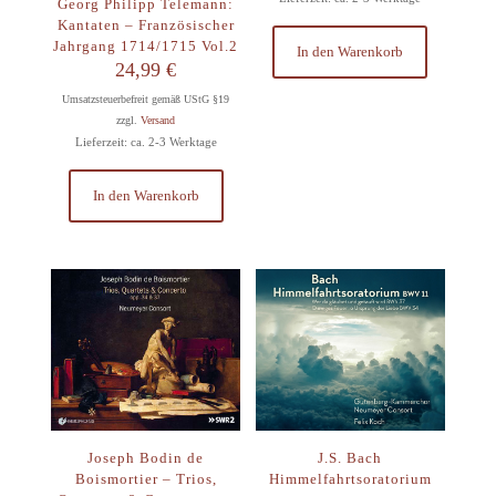
Georg Philipp Telemann:
Kantaten – Französischer
Jahrgang 1714/1715 Vol.2
In den Warenkorb
24,99
€
Umsatzsteuerbefreit gemäß UStG §19
zzgl.
Versand
Lieferzeit: ca. 2-3 Werktage
In den Warenkorb
Joseph Bodin de
J.S. Bach
Boismortier – Trios,
Himmelfahrtsoratorium