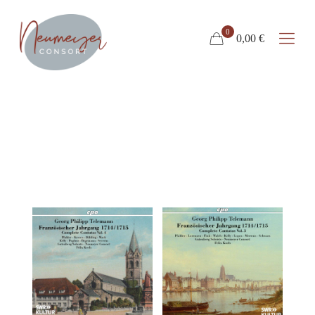
0
0,00 €
CD