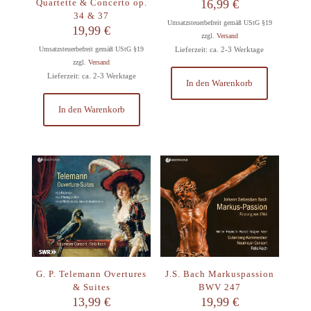
Quartette & Concerto op.
16,99
€
34 & 37
Umsatzsteuerbefreit gemäß UStG §19
19,99
€
zzgl.
Versand
Umsatzsteuerbefreit gemäß UStG §19
Lieferzeit: ca. 2-3 Werktage
zzgl.
Versand
Lieferzeit: ca. 2-3 Werktage
In den Warenkorb
In den Warenkorb
G. P. Telemann Overtures
J.S. Bach Markuspassion
& Suites
BWV 247
13,99
€
19,99
€