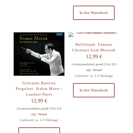
In den Warenkorb
Hallelujah: Famous
Choruses from Messiah
12,99
€
Umsatzsteuerbefreit gemäß UStG §19
zzgl.
Versand
Lieferzeit: ca. 2-3 Werktage
Giovanni Battista
Pergolesi: Stabat Mater /
In den Warenkorb
Laudate Pueri
12,99
€
Umsatzsteuerbefreit gemäß UStG §19
zzgl.
Versand
Lieferzeit: ca. 2-3 Werktage