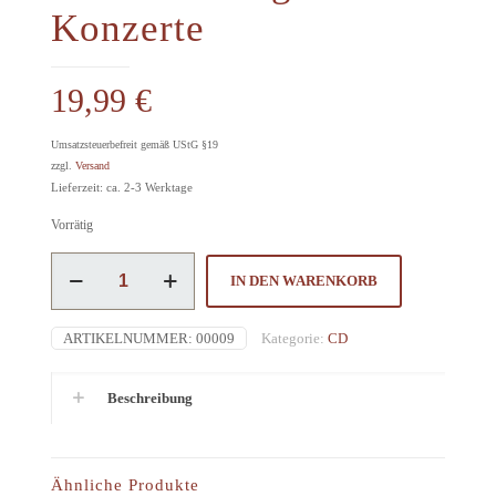
Konzerte
19,99
€
Umsatzsteuerbefreit gemäß UStG §19
zzgl.
Versand
Lieferzeit: ca. 2-3 Werktage
Vorrätig
Johann
IN DEN WARENKORB
Sebastian
Bach
/
ARTIKELNUMMER:
00009
Kategorie:
CD
Brandenburgische
Konzerte
Menge
Beschreibung
Ähnliche Produkte